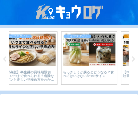
ライフスタイル
ワークマン
らっきょうが腐るとどうなる？食
【2026】ワークマンメディヒール
Am
な
べてはいけない3つのサイン
効果は嘘？5日間ガチ検証
析
り
は