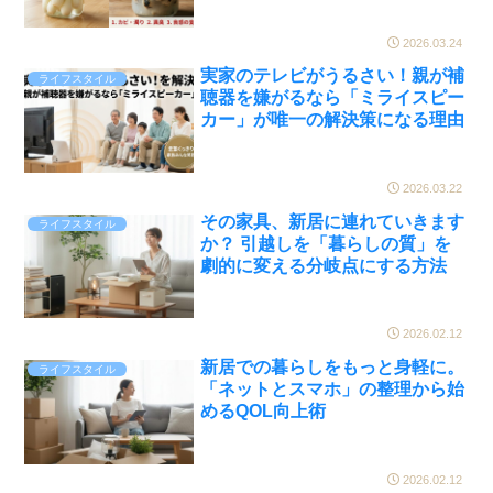
2026.03.24
実家のテレビがうるさい！親が補
ライフスタイル
聴器を嫌がるなら「ミライスピー
カー」が唯一の解決策になる理由
2026.03.22
その家具、新居に連れていきます
ライフスタイル
か？ 引越しを「暮らしの質」を
劇的に変える分岐点にする方法
2026.02.12
新居での暮らしをもっと身軽に。
ライフスタイル
「ネットとスマホ」の整理から始
めるQOL向上術
2026.02.12