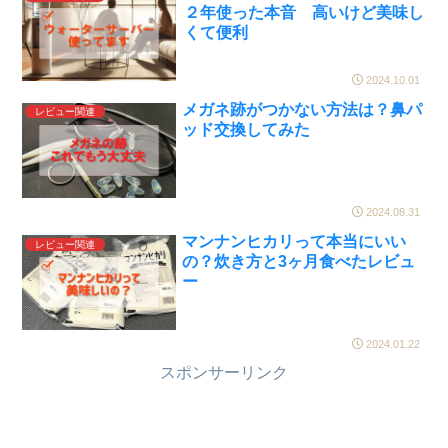
２年使った本音 高いけど美味し
くて便利
2024.10.01
メガネ跡がつかない方法は？鼻パ
レビュー関連
ッド交換してみた
2024.08.31
マンナンヒカリって本当にいい
レビュー関連
の？炊き方と3ヶ月食べたレビュ
ー
2024.01.22
スポンサーリンク