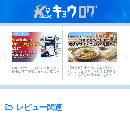
エンタメ
ライフスタイル
YouTubeオートダビング版とは？
【保存版】半生麺の賞味期限切
ら
ー
勝手に音声が変わる原因と戻し方
れ、いつまで食べられる？危険な
べ
サインと正しい見極め方をわかり
やすく解説
レビュー関連