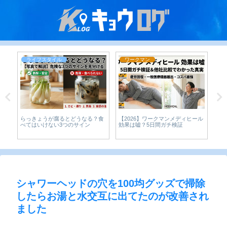
ライフスタイル
ワークマン
らっきょうが腐るとどうなる？食
【2026】ワークマンメディヒール
Am
な
べてはいけない3つのサイン
効果は嘘？5日間ガチ検証
析
り
は
シャワーヘッドの穴を100均グッズで掃除
したらお湯と水交互に出てたのが改善され
ました