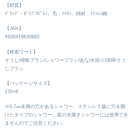
【材質】
ｸﾞﾘｯﾌﾟ：ﾎﾟﾘﾌﾟﾛﾋﾟﾚﾝ、毛：ﾅｲﾛﾝ、綿材：ｽﾃﾝﾚｽ鋼
【JAN】
4930419830683
【検索ワード】
そうじ/掃除ブラシ/シャワーブラシ/あな/水回り/清掃/そう
じブラシ
【パッケージサイズ】
135×8
※0.7㎜未満の穴があるシャワー、ステンレス版に穴を開
けたタイプのシャワー、庭の水撒きシャワーには使用でき
ませんのでご注意ください。