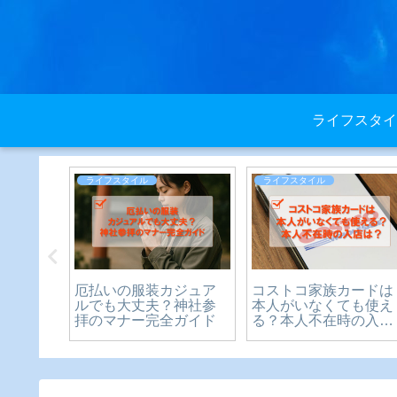
ライフスタイ
ライフスタイル
ライフスタイル
？いつ
厄払いの服装カジュア
コストコ家族カードは
中学生
ルでも大丈夫？神社参
本人がいなくても使え
や制限
拝のマナー完全ガイド
る？本人不在時の入店
説
は？