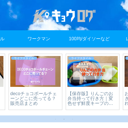
ル
ワークマン
100均/ダイソーなど
ライフスタイル
ライフスタイル
decoチョコボールチェ
【保存版】りんごのお
ーンどこに売ってる？
弁当持って行き方｜変
販売店まとめ
色せず鮮度キープの簡
単テクニック