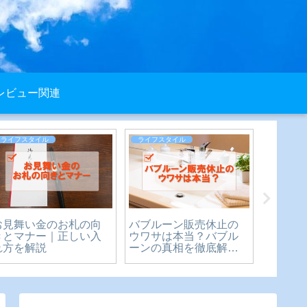
レビュー関連
ライフスタイル
ライフスタイル
レビュー
お見舞い金のお札の向
バブルーン販売休止の
【購入
きとマナー｜正しい入
ウワサは本当？バブル
DODウ
れ方を解説
ーンの真相を徹底解
月使っ
説！
ュー