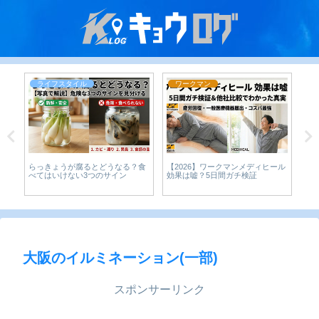
ライフスタイル
ワークマン
らっきょうが腐るとどうなる？食
【2026】ワークマンメディヒール
Am
な
べてはいけない3つのサイン
効果は嘘？5日間ガチ検証
析
り
は
大阪のイルミネーション(一部)
スポンサーリンク