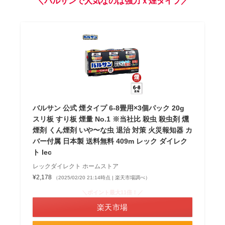
＼バルサンで人気なのは強力ｘ煙タイプ／
バルサン 公式 煙タイプ 6-8畳用×3個パック 20g
スリ板 すり板 煙量 No.1 ※当社比 殺虫 殺虫剤 燻
煙剤 くん煙剤 いや〜な虫 退治 対策 火災報知器 カ
バー付属 日本製 送料無料 409m レック ダイレク
ト lec
レックダイレクト ホームストア
¥2,178
（2025/02/20 21:14時点 | 楽天市場調べ）
＼ポイント最大11倍！／
楽天市場