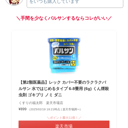
をいつも購入しています
＼手間を少なくバルサンするならコレがいい／
【第2類医薬品】レック カバー不要のラクラクバ
ルサン 水ではじめるタイプ 6-8畳用 (6g) くん煙殺
虫剤 ゴキブリ ノミ ダニ
くすりの福太郎 楽天市場店
¥899
（2025/02/19 19:21時点 | 楽天市場調べ）
＼ポイント最大11倍！／
楽天市場