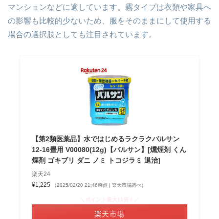
マンションなどに適しています。霧タイプは衣類や家具へ
の影響も比較的少ないため、服をそのままにして使用する
場合の選択肢としても注目されています。
【第2類医薬品】水ではじめるラクラクバルサン
12-16畳用 V00080(12g)【バルサン】[燻煙剤 くん
煙剤 ゴキブリ ダニ ノミ トコジラミ 退治]
楽天24
¥1,225
（2025/02/20 21:46時点 | 楽天市場調べ）
＼ポイント最大11倍！／
楽天市場