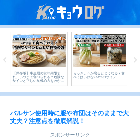
ライフスタイル
ライフスタイル
の
【保存版】半生麺の賞味期限切
らっきょうが腐るとどうなる？食
【2
ら
れ、いつまで食べられる？危険な
べてはいけない3つのサイン
効
サインと正しい見極め方をわかり
やすく解説
バルサン使用時に服や布団はそのままで大
丈夫？注意点を徹底解説！
スポンサーリンク