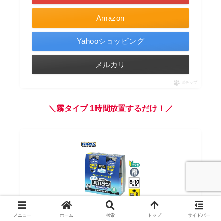
Amazon
Yahooショッピング
メルカリ
ポチップ
＼霧タイプ
1時間放置するだけ！／
バルサン カメムシ対策 虫除け ムカデ 駆除 最強 屋
メニュー
ホーム
検索
トップ
サイドバー