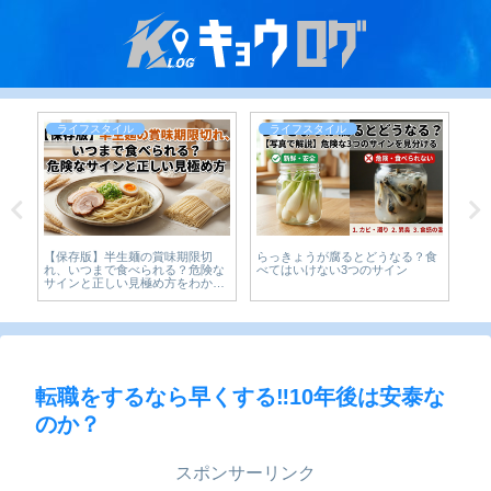
ライフスタイル
ライフスタイル
の
【保存版】半生麺の賞味期限切
らっきょうが腐るとどうなる？食
【2
ら
れ、いつまで食べられる？危険な
べてはいけない3つのサイン
効
サインと正しい見極め方をわかり
やすく解説
転職をするなら早くする‼10年後は安泰な
のか？
スポンサーリンク