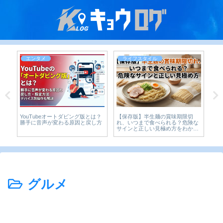
エンタメ
ライフスタイル
YouTubeオートダビング版とは？
【保存版】半生麺の賞味期限切
ら
ー
勝手に音声が変わる原因と戻し方
れ、いつまで食べられる？危険な
べ
サインと正しい見極め方をわかり
やすく解説
グルメ