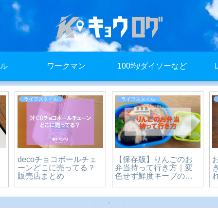
ル
ワークマン
100均/ダイソーなど
ライフスタイル
ライフスタイル
decoチョコボールチェ
【保存版】りんごのお
ーンどこに売ってる？
弁当持って行き方｜変
販売店まとめ
色せず鮮度キープの簡
単テクニック