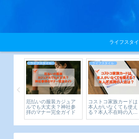
ライフスタイ
ライフスタイル
ライフスタイル
？いつ
厄払いの服装カジュア
コストコ家族カードは
中学生
ルでも大丈夫？神社参
本人がいなくても使え
や制限
拝のマナー完全ガイド
る？本人不在時の入店
説
は？