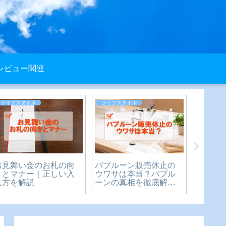
レビュー関連
ライフスタイル
ライフスタイル
レビュー
お見舞い金のお札の向
バブルーン販売休止の
【購入
きとマナー｜正しい入
ウワサは本当？バブル
DODウ
れ方を解説
ーンの真相を徹底解
月使っ
説！
ュー