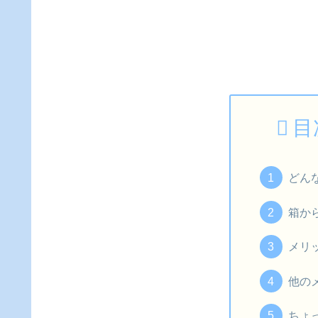
目
どん
箱か
メリ
他の
ちょ