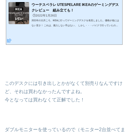
ウーテスペラレ UTESPELARE IKEAのゲーミングデス
クレビュー 組み立ても！
🕒️2022年1月26日
2021年の11月ころ、IKEAに行ってゲーミングデスクを発見しました。価格が他には
ない安さ！ これは、購入しない手はない。 しかし・・・バイクで行っていたので
持ち帰りは出来ない。オンラインショップで購入することにしました。 少しの間、
忘れていたのですが次にオンラインショップで確認すると在庫なし 1ヶ月以上は待
ったでしょうか？ようやく、在庫が復活していたので早速購入そして、レビューを
忘れていたｗ UTESPELARE(ウーテスペラレ)とはIKEAと言えば、スウェーデン家具
で有名ですよね。そして...
このデスクには引き出しとかがなくて別売りなんですけ
ど、それは買わなかったんですよね。
今となっては買わなくて正解でした！
ダブルモニターを使っているので（モニター2台並べてま