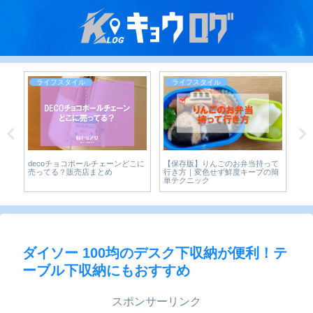
ライフスタイル
ライフスタイル
な
decoチョコボールチェーンどこに
【保存版】りんごのお弁当持って
お
店
売ってる？販売店まとめ
行き方｜変色せず鮮度キープの簡
｜
単テクニック
ダイソー 100均のデスク下収納が便利！テ
ーブル下収納にもおすすめ
スポンサーリンク