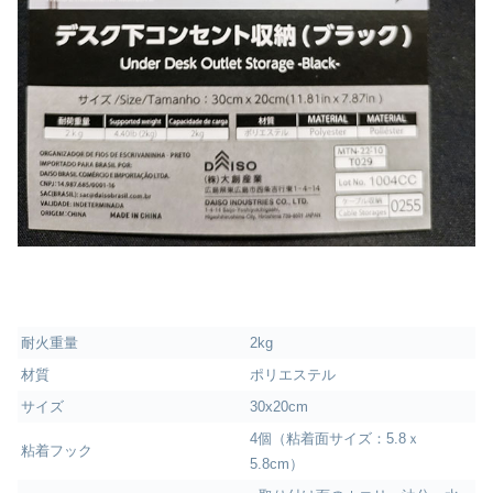
耐火重量
2kg
材質
ポリエステル
サイズ
30x20cm
4個（粘着面サイズ：5.8ｘ
粘着フック
5.8cm）