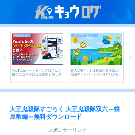
ライフスタイル
ライフスタイル
が最大級の
【保存版】半生麺の賞味期限切
らっきょうが腐るとどうなる？食
月12日から
れ、いつまで食べられる？危険な
べてはいけない3つのサイン
サインと正しい見極め方をわかり
やすく解説
大正鬼殺隊すごろく 大正鬼殺隊双六～蝶
屋敷編～無料ダウンロード
スポンサーリンク