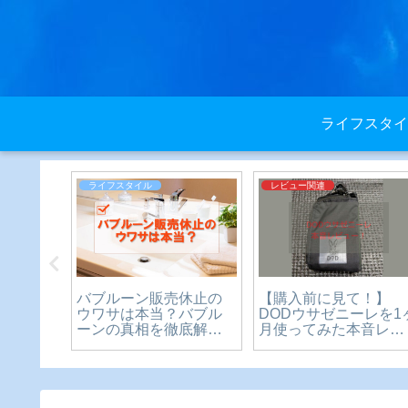
ライフスタイ
ライフスタイル
レビュー関連
札の向
バブルーン販売休止の
【購入前に見て！】
しい入
ウワサは本当？バブル
DODウサゼニーレを1
ーンの真相を徹底解
月使ってみた本音レビ
説！
ュー