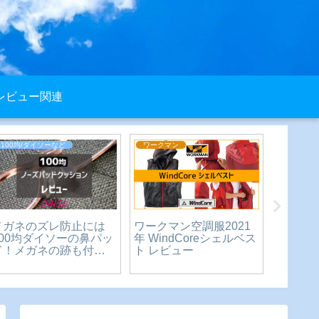
レビュー関連
100均/ダイソーなど
ワークマン
エンタメ
メガネのズレ防止には
ワークマン空調服2021
YouT
100均ダイソーの鼻パッ
年 WindCoreシェルベス
グ版と
ド！メガネの跡も付き
ト レビュー
が変わ
にくい♪