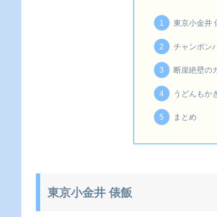
東京小金井 
チャンポン
断崖絶壁の
うどんもか
まとめ
東京小金井 俵飯