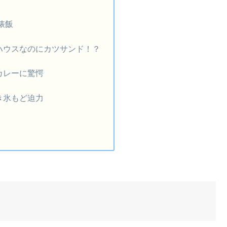
俵飯
ハウスなのにカツサンド！？
カレーに驚愕
き氷もど迫力