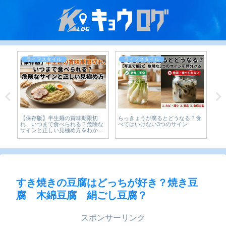
ライフスタイル
ライフスタイル
の
【保存版】半生麺の賞味期限切
らっきょうが腐るとどうなる？食
【2
ら
れ、いつまで食べられる？危険な
べてはいけない3つのサイン
効
サインと正しい見極め方をわかり
やすく解説
すき焼きの豆腐はどっちが好き？焼き豆
腐 木綿豆腐 絹ごし豆腐？
スポンサーリンク