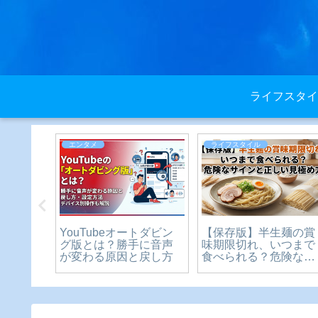
ライフスタイ
エンタメ
ライフスタイル
2021
YouTubeオートダビン
【保存版】半生麺の賞
シェルベス
グ版とは？勝手に音声
味期限切れ、いつまで
が変わる原因と戻し方
食べられる？危険なサ
インと正しい見極め方
をわかりやすく解説