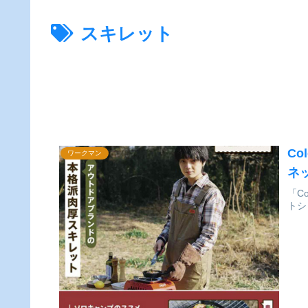
スキレット
Co
ワークマン
ネ
「C
トシ