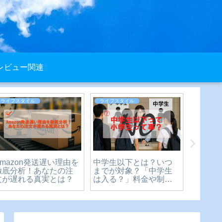
レビュー関連
ライフスタイル
ライフスタイル
ライフス
Amazon発送遅い理由を
中学生以下とは？いつ
厄払い
徹底分析！あなたの注
までが対象？「中学生
ルでも
文が遅れる真実とは？
は入る？」料金や制限
拝のマ
の疑問を徹底解説