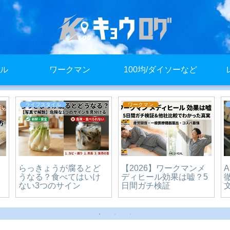
ル
ワークマン
100均/ダイソーなど
ライフスタイル
ワークマン
らっきょうが腐るとど
【2026】ワークマンメ
うなる？食べてはいけ
ディヒール効果は嘘？5
ない3つのサイン
日間ガチ検証