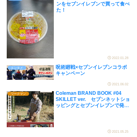
ンをセブンイレブンで買って食べ
た！
2022.01.28
呪術廻戦×セブンイレブンコラボ
エンタメ
キャンペーン
2021.06.02
Coleman BRAND BOOK #04
ワークマン
SKILLET ver. セブンネットショ
ッピングとセブンイレブンで発売
中
2021.05.25