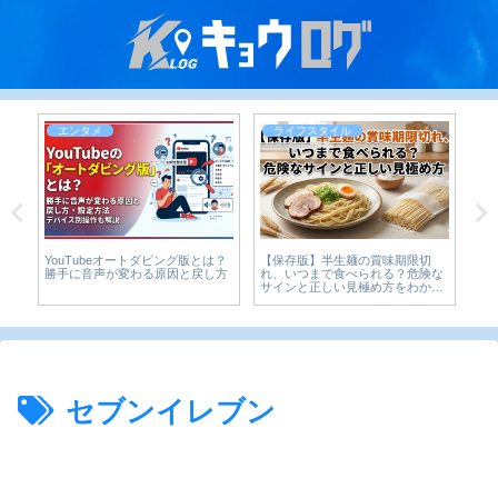
エンタメ
ライフスタイル
YouTubeオートダビング版とは？
【保存版】半生麺の賞味期限切
ら
ー
勝手に音声が変わる原因と戻し方
れ、いつまで食べられる？危険な
べ
サインと正しい見極め方をわかり
やすく解説
セブンイレブン