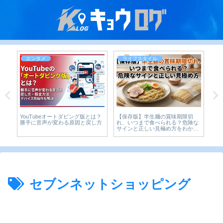
エンタメ
ライフスタイル
YouTubeオートダビング版とは？
【保存版】半生麺の賞味期限切
ら
ー
勝手に音声が変わる原因と戻し方
れ、いつまで食べられる？危険な
べ
サインと正しい見極め方をわかり
やすく解説
セブンネットショッピング