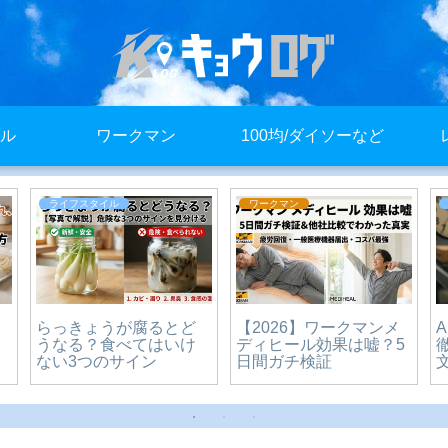
ル
ワークマン
100均/ダイソーなど
ライフスタイル
ワークマン
らっきょうが腐るとど
【2026】ワークマンメ
うなる？食べてはいけ
ディヒール効果は嘘？5
ない3つのサイン
日間ガチ検証