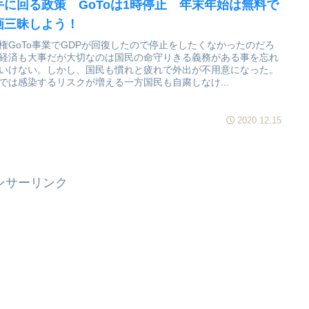
手に回る政策 GoToは1時停止 年末年始は無料で
画三昧しよう！
権GoTo事業でGDPが回復したので停止をしたくなかったのだろ
経済も大事だが大切なのは国民の命守りきる義務がある事を忘れ
いけない。しかし、国民も慣れと疲れで外出が不用意になった。
では感染するリスクが増える一方国民も自粛しなけ...
2020.12.15
ンサーリンク