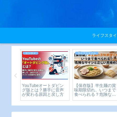
ライフスタイ
エンタメ
ライフスタイル
2021
YouTubeオートダビン
【保存版】半生麺の賞
シェルベス
グ版とは？勝手に音声
味期限切れ、いつまで
が変わる原因と戻し方
食べられる？危険なサ
インと正しい見極め方
をわかりやすく解説