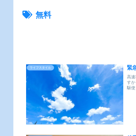
無料
緊
ライフスタイル
高速
すか
駆使