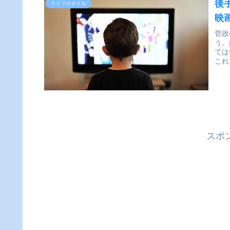
後
ライフスタイル
映
菅政
う。
ては
これ
スポ