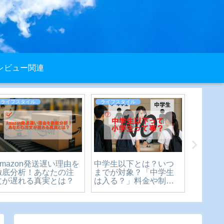
レビュー関連
ライフスタイル
ライフスタイル
ライフス
Amazon発送遅い理由を
中学生以下とは？いつ
厄払い
徹底分析！あなたの注
までが対象？「中学生
ルでも
文が遅れる真実とは？
は入る？」料金や制限
拝のマ
の疑問を徹底解説