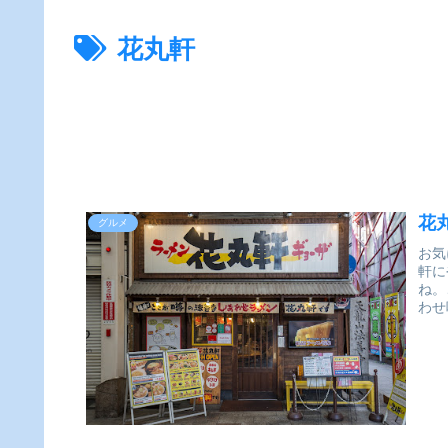
花丸軒
花
グルメ
お気
軒に
ね。
わせ