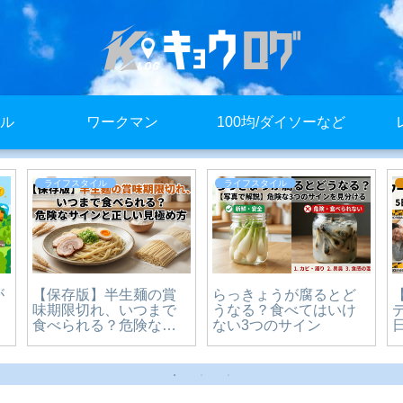
ル
ワークマン
100均/ダイソーなど
ライフスタイル
ライフスタイル
が
【保存版】半生麺の賞
らっきょうが腐るとど
味期限切れ、いつまで
うなる？食べてはいけ
食べられる？危険なサ
ない3つのサイン
インと正しい見極め方
をわかりやすく解説