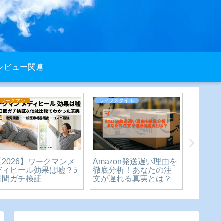
レビュー関連
ワークマン
ライフスタイル
ライフス
【2026】ワークマンメ
Amazon発送遅い理由を
中学生
ディヒール効果は嘘？5
徹底分析！あなたの注
までが
日間ガチ検証
文が遅れる真実とは？
は入る
の疑問