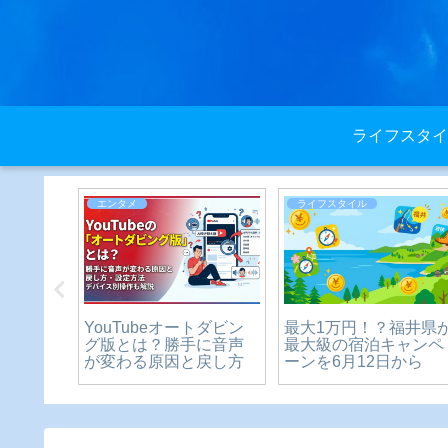
ライフスタイ
エンタメ
ライフスタイル
2021
YouTubeオートダビン
最大1万円！？福井県
シェルベス
グ版とは？勝手に音声
最大級の宿泊キャンペ
が変わる原因と戻し方
ーンを6月12日から