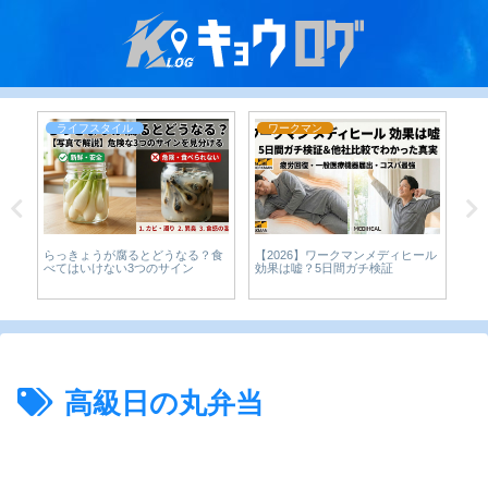
ライフスタイル
ワークマン
らっきょうが腐るとどうなる？食
【2026】ワークマンメディヒール
Am
な
べてはいけない3つのサイン
効果は嘘？5日間ガチ検証
析
り
は
高級日の丸弁当