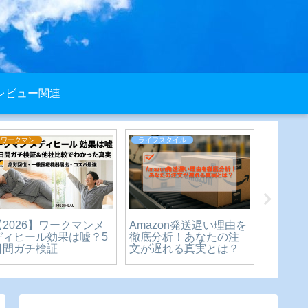
レビュー関連
ライフスタイル
ライフスタイル
ライフス
【保存版】りんごのお
お見舞い金のお札の向
バブル
弁当持って行き方｜変
きとマナー｜正しい入
ウワサ
色せず鮮度キープの簡
れ方を解説
ーンの
単テクニック
説！