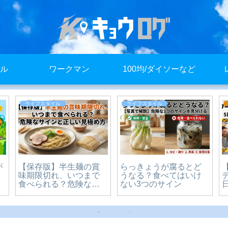
ル
ワークマン
100均/ダイソーなど
ライフスタイル
ライフスタイル
コストコ家族カードは
decoチョコボールチェ
本人がいなくても使え
ーンどこに売ってる？
る？本人不在時の入店
販売店まとめ
は？