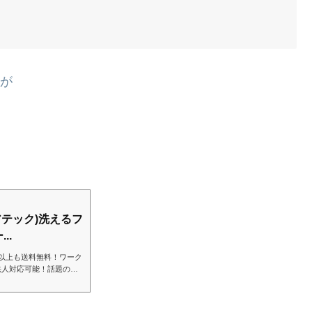
すが
！
リペアテック)洗えるフ
..
以上も送料無料！ワーク
法人対応可能！話題のア
！REPAIR-TECH
ディー(Ｍ ブラック)