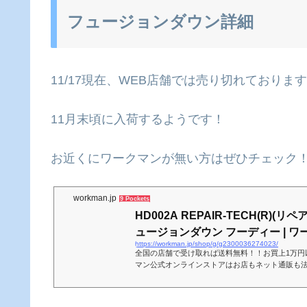
フュージョンダウン詳細
11/17現在、WEB店舗では売り切れておりま
11月末頃に入荷するようです！
お近くにワークマンが無い方はぜひチェック
workman.jp
9 Pockets
HD002A REPAIR-TECH(R)(
ュージョンダウン フーディー | ワー.
https://workman.jp/shop/g/g2300036274023/
全国の店舗で受け取れば送料無料！！お買上1万円
マン公式オンラインストアはお店もネット通販も
ウトドアウェアや人気の防寒ウェアを店舗取り置き可能
(R)(リペアテック)洗えるフュージョンダウン フー