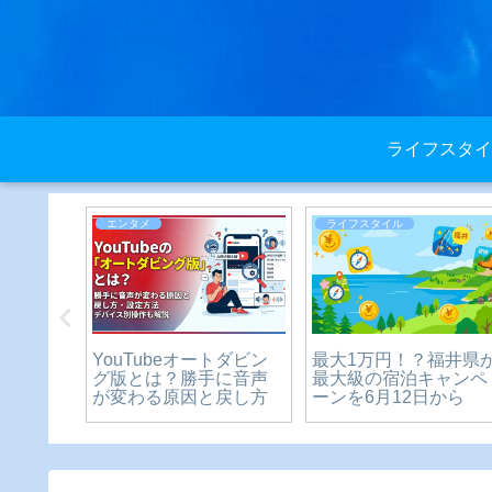
ライフスタイ
ライフスタイル
ライフスタイル
遅い理由を
中学生以下とは？いつ
厄払いの服装カジュア
たの注
までが対象？「中学生
ルでも大丈夫？神社参
とは？
は入る？」料金や制限
拝のマナー完全ガイド
の疑問を徹底解説