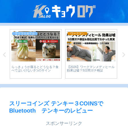
ライフスタイル
ワークマン
らっきょうが腐るとどうなる？食
【2026】ワークマンメディヒール
Am
な
べてはいけない3つのサイン
効果は嘘？5日間ガチ検証
析
り
は
スリーコインズ テンキー３COINSで
Bluetooth テンキーのレビュー
スポンサーリンク