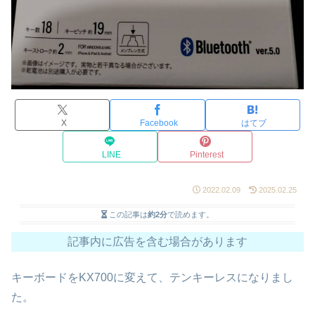
X
Facebook
はてブ
LINE
Pinterest
2022.02.09
2025.02.25
この記事は
約2分
で読めます。
記事内に広告を含む場合があります
キーボードをKX700に変えて、テンキーレスになりまし
た。