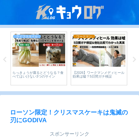
ライフスタイル
ワークマン
らっきょうが腐るとどうなる？食
【2026】ワークマンメディヒール
Am
な
べてはいけない3つのサイン
効果は嘘？5日間ガチ検証
析
り
は
ローソン限定！クリスマスケーキは鬼滅の
刃にGODIVA
スポンサーリンク