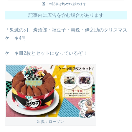
この記事は
約2分
で読めます。
記事内に広告を含む場合があります
「鬼滅の刃」炭治郎・禰豆子・善逸・伊之助のクリスマス
ケーキ4号
ケーキ皿2枚とセットになっているぞ！
出典：ローソン