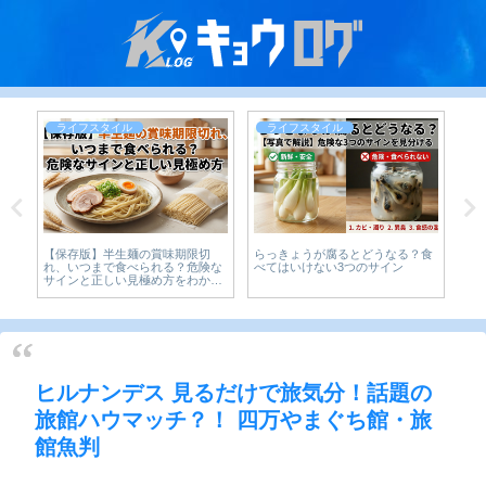
ライフスタイル
ライフスタイル
の
【保存版】半生麺の賞味期限切
らっきょうが腐るとどうなる？食
【2
ら
れ、いつまで食べられる？危険な
べてはいけない3つのサイン
効
サインと正しい見極め方をわかり
やすく解説
ヒルナンデス 見るだけで旅気分！話題の
旅館ハウマッチ？！ 四万やまぐち館・旅
館魚判