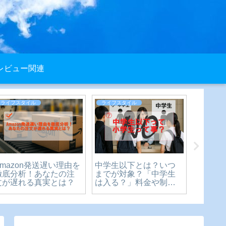
レビュー関連
ライフスタイル
ライフスタイル
レビュー
お見舞い金のお札の向
バブルーン販売休止の
【購入
きとマナー｜正しい入
ウワサは本当？バブル
DODウ
れ方を解説
ーンの真相を徹底解
月使っ
説！
ュー