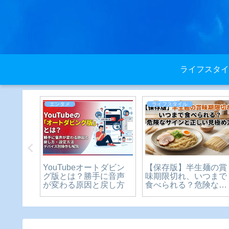
ライフスタイ
ライフスタイル
ライフスタイル
？いつ
厄払いの服装カジュア
コストコ家族カードは
中学生
ルでも大丈夫？神社参
本人がいなくても使え
や制限
拝のマナー完全ガイド
る？本人不在時の入店
説
は？