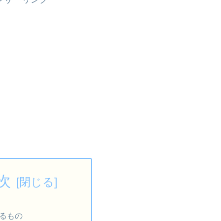
次
るもの