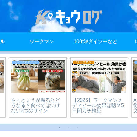
ル
ワークマン
100均/ダイソーなど
ライフスタイル
ライフスタイル
decoチョコボールチェ
【保存版】りんごのお
ーンどこに売ってる？
弁当持って行き方｜変
販売店まとめ
色せず鮮度キープの簡
単テクニック