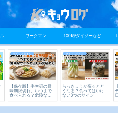
ル
ワークマン
100均/ダイソーなど
ライフスタイル
ライフスタイル
が
【保存版】半生麺の賞
らっきょうが腐るとど
味期限切れ、いつまで
うなる？食べてはいけ
食べられる？危険なサ
ない3つのサイン
インと正しい見極め方
をわかりやすく解説