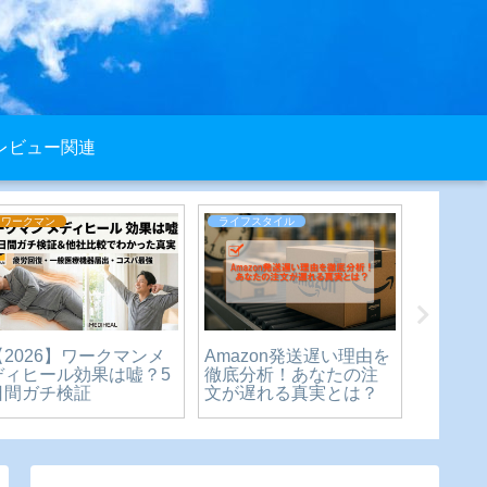
レビュー関連
ワークマン
ライフスタイル
ライフス
【2026】ワークマンメ
Amazon発送遅い理由を
中学生
ディヒール効果は嘘？5
徹底分析！あなたの注
までが
日間ガチ検証
文が遅れる真実とは？
は入る
の疑問