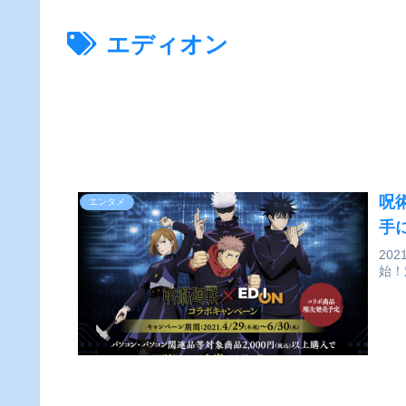
エディオン
呪
エンタメ
手
20
始！