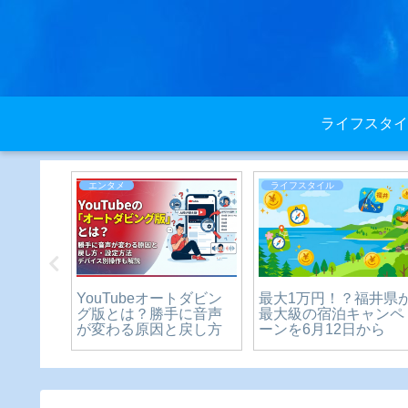
ライフスタイ
エンタメ
ライフスタイル
2021
YouTubeオートダビン
最大1万円！？福井県
シェルベス
グ版とは？勝手に音声
最大級の宿泊キャンペ
が変わる原因と戻し方
ーンを6月12日から