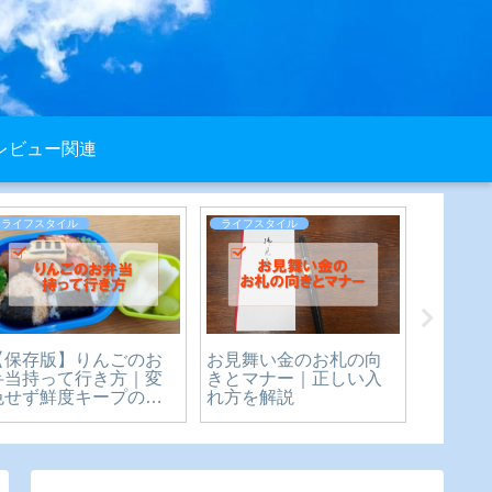
レビュー関連
ライフスタイル
ライフスタイル
ライフス
【保存版】りんごのお
お見舞い金のお札の向
バブル
弁当持って行き方｜変
きとマナー｜正しい入
ウワサ
色せず鮮度キープの簡
れ方を解説
ーンの
単テクニック
説！