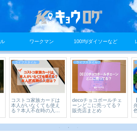
ル
ワークマン
100均/ダイソーなど
ライフスタイル
ライフスタイル
コストコ家族カードは
decoチョコボールチェ
本人がいなくても使え
ーンどこに売ってる？
る？本人不在時の入店
販売店まとめ
は？