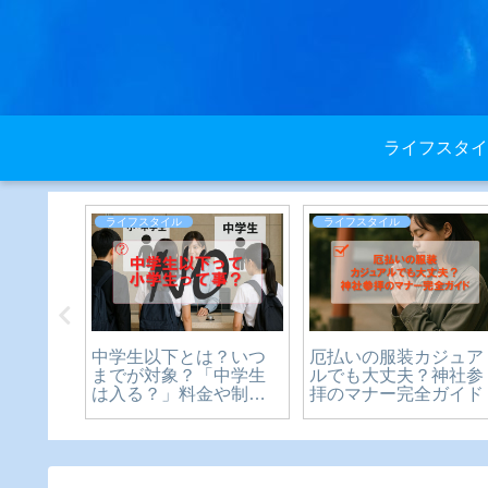
ライフスタイ
ライフスタイル
ライフスタイル
遅い理由を
中学生以下とは？いつ
厄払いの服装カジュア
たの注
までが対象？「中学生
ルでも大丈夫？神社参
とは？
は入る？」料金や制限
拝のマナー完全ガイド
の疑問を徹底解説