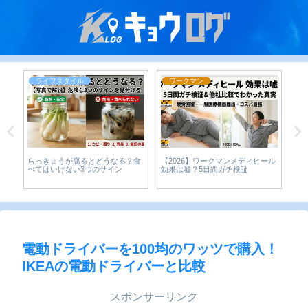
ライフスタイル
ワークマン
らっきょうが腐るとどうなる？食
【2026】ワークマンメディヒール
Am
な
べてはいけない3つのサイン
効果は嘘？5日間ガチ検証
析
り
は
電動ドライバーを100均のワッツで購入！
IKEAの電動ドライバーと比較
スポンサーリンク