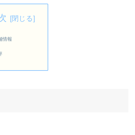
次
舗情報
評