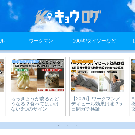
ル
ワークマン
100均/ダイソーなど
ライフスタイル
ライフスタイル
decoチョコボールチェ
【保存版】りんごのお
ーンどこに売ってる？
弁当持って行き方｜変
販売店まとめ
色せず鮮度キープの簡
単テクニック