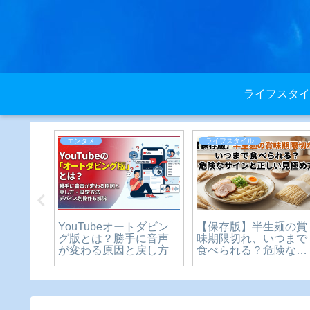
ライフスタイ
ライフスタイル
ライフスタイル
？いつ
厄払いの服装カジュア
コストコ家族カードは
中学生
ルでも大丈夫？神社参
本人がいなくても使え
や制限
拝のマナー完全ガイド
る？本人不在時の入店
説
は？