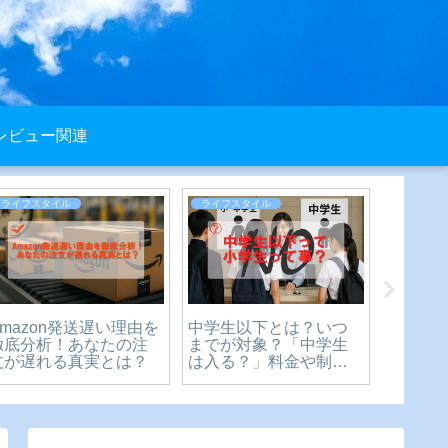
レビュー関連
ライフスタイル
ライフスタイル
レビュー
お見舞い金のお札の向
バブルーン販売休止の
【購入
きとマナー｜正しい入
ウワサは本当？バブル
DODウ
れ方を解説
ーンの真相を徹底解
月使っ
説！
ュー