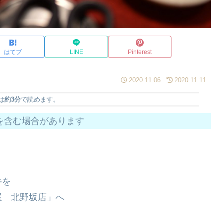
はてブ
LINE
Pinterest
2020.11.06
2020.11.11
は
約3分
で読めます。
を含む場合があります
牛を
屋 北野坂店」へ