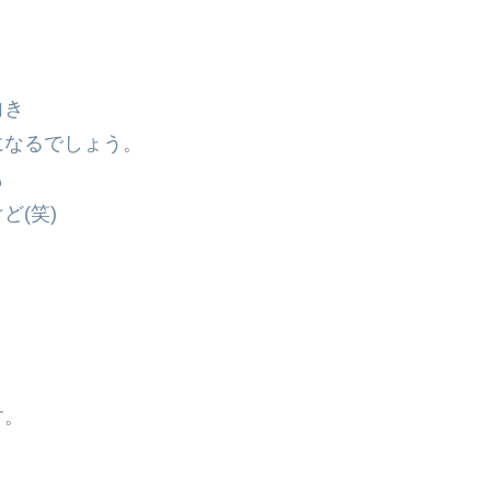
向き
になるでしょう。
も
ど(笑)
す。