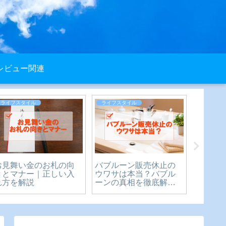
レビュー関連
ライフスタイル
ライフスタイル
レビュー
お見舞い金のお札の向
バブルーン販売休止の
【購入
きとマナー｜正しい入
ウワサは本当？バブル
DODウ
れ方を解説
ーンの真相を徹底解
月使っ
説！
ュー