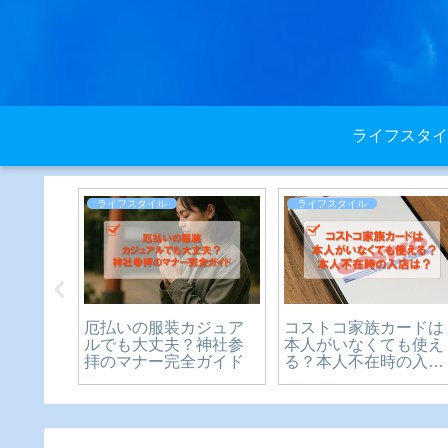
ライフスタイ
ライフスタイル
ライフスタイル
？いつ
厄払いの服装カジュア
コストコ家族カードは
中学生
ルでも大丈夫？神社参
本人がいなくても使え
や制限
拝のマナー完全ガイド
る？本人不在時の入店
説
は？