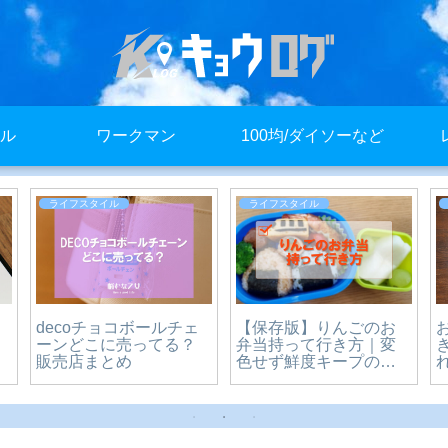
ル
ワークマン
100均/ダイソーなど
ライフスタイル
ライフスタイル
decoチョコボールチェ
【保存版】りんごのお
ーンどこに売ってる？
弁当持って行き方｜変
販売店まとめ
色せず鮮度キープの簡
単テクニック