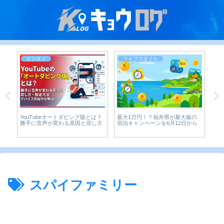
エンタメ
ライフスタイル
YouTubeオートダビング版とは？
最大1万円！？福井県が最大級の
【
ー
勝手に音声が変わる原因と戻し方
宿泊キャンペーンを6月12日から
れ
サ
や
スパイファミリー