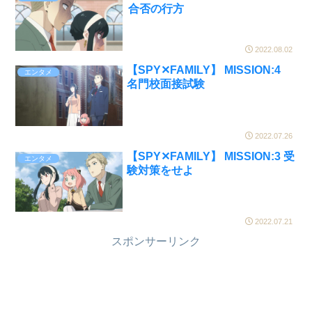
合否の行方
2022.08.02
【SPY✕FAMILY】 MISSION:4
エンタメ
名門校面接試験
2022.07.26
【SPY✕FAMILY】 MISSION:3 受
エンタメ
験対策をせよ
2022.07.21
スポンサーリンク